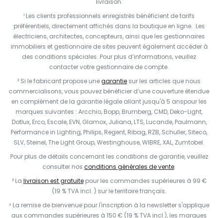
livraison.
¹ Les clients professionnels enregistrés bénéficient de tarifs
préférentiels, directement affichés dans la boutique en ligne. Les
électriciens, architectes, concepteurs, ainsi que les gestionnaires
immobiliers et gestionnaire de sites peuvent également accéder à
des conditions spéciales. Pour plus d’informations, veuillez
contacter votre gestionnaire de compte.
² Si le fabricant propose une
garantie
sur les articles que nous
commercialisons, vous pouvez bénéficier d’une couverture étendue
en complément de la garantie légale allant jusqu'à 5 anspour les
marques suivantes : Arcchio, Bopp, Brumberg, CMD, Deko-Light,
Dotlux, Erco, Escale, EVN, Glamox, Juliana, LTS, Lucande, Paulmann,
Performance in Lighting, Philips, Regent, Ribag, RZB, Schuller, Siteco,
SLV, Steinel, The Light Group, Westinghouse, WIBRE, XAL, Zumtobel.
Pour plus de détails concernant les conditions de garantie, veuillez
consulter nos
conditions générales de vente
.
³ La
livraison est gratuite
pour les commandes supérieures à 99 €
(19 % TVA incl. ) sur le territoire français.
⁴ La remise de bienvenue pour l'inscription à la newsletter s'applique
aux commandes supérieures à 150 € (19 % TVA incl.), les marques