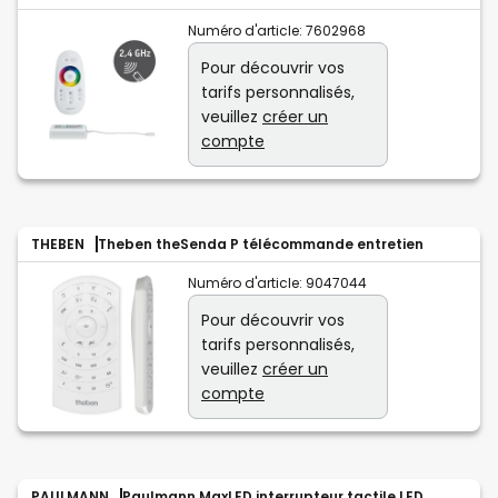
Numéro d'article:
7602968
Pour découvrir vos
tarifs personnalisés,
veuillez
créer un
compte
THEBEN
Theben theSenda P télécommande entretien
Numéro d'article:
9047044
Pour découvrir vos
tarifs personnalisés,
veuillez
créer un
compte
PAULMANN
Paulmann MaxLED interrupteur tactile LED