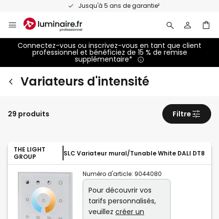
Allez
Jusqu'à 5 ans de garantie²
au
contenu
Connectez-vous ou inscrivez-vous en tant que client
professionnel et bénéficiez de 15 % de remise
supplémentaire*
Variateurs d'intensité
29 produits
Filtre
THE LIGHT
SLC Variateur mural/Tunable White DALI DT8
GROUP
Numéro d'article:
9044080
Pour découvrir vos
tarifs personnalisés,
veuillez
créer un