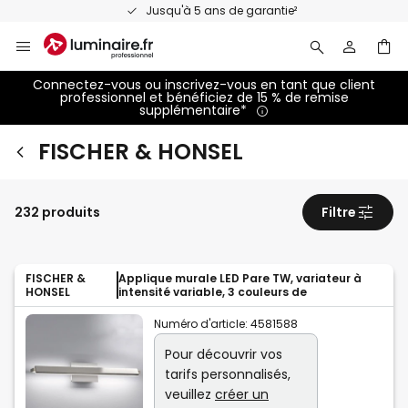
Allez
Jusqu'à 5 ans de garantie²
au
contenu
Connectez-vous ou inscrivez-vous en tant que client
professionnel et bénéficiez de 15 % de remise
supplémentaire*
FISCHER & HONSEL
232 produits
Filtre
FISCHER &
Applique murale LED Pare TW, variateur à
HONSEL
intensité variable, 3 couleurs de
Numéro d'article:
4581588
Pour découvrir vos
tarifs personnalisés,
veuillez
créer un