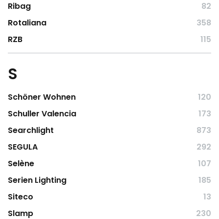
Ribag
82
Rotaliana
358
RZB
115
S
Schöner Wohnen
120
Schuller Valencia
173
Searchlight
873
SEGULA
292
Selène
107
Serien Lighting
185
Siteco
13
Slamp
230