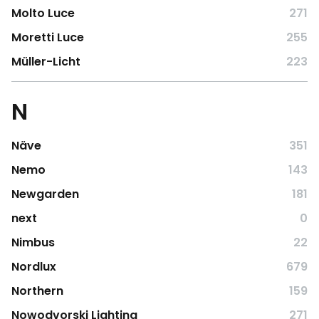
Molto Luce
271
Moretti Luce
255
Müller-Licht
223
N
Näve
351
Nemo
143
Newgarden
181
next
0
Nimbus
22
Nordlux
679
Northern
159
Nowodvorski Lighting
271