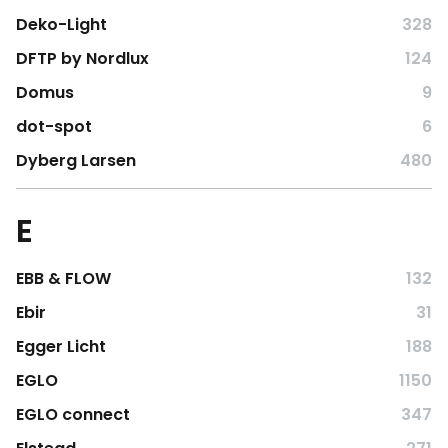
Deko-Light
328
DFTP by Nordlux
124
Domus
9
dot-spot
6
Dyberg Larsen
480
E
EBB & FLOW
132
Ebir
31
Egger Licht
188
EGLO
1150
EGLO connect
347