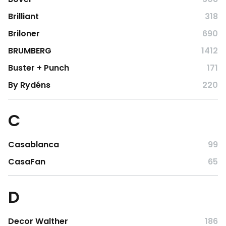
Brilliant
318
Briloner
690
BRUMBERG
1412
Buster + Punch
171
By Rydéns
220
C
Casablanca
99
CasaFan
65
D
Decor Walther
186