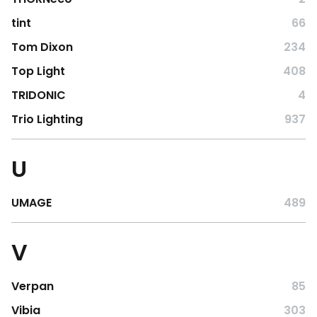
tint
66
Tom Dixon
234
Top Light
408
TRIDONIC
4
Trio Lighting
937
U
UMAGE
489
V
Verpan
85
Vibia
303