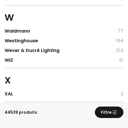
W
Waldmann
77
Westinghouse
194
Wever & Ducré Lighting
314
WiZ
41
X
XAL
2
44539 produits
Filtre