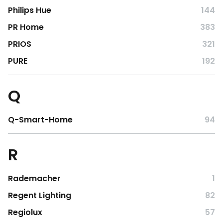
Philips Hue
144
PR Home
383
PRIOS
321
PURE
192
Q
Q-Smart-Home
94
R
Rademacher
1
Regent Lighting
82
Regiolux
57