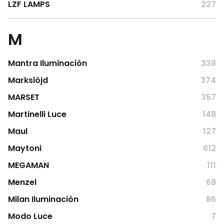
LZF LAMPS
227
M
Mantra Iluminación
338
Markslöjd
374
MARSET
357
Martinelli Luce
148
Maul
127
Maytoni
612
MEGAMAN
111
Menzel
69
Milan Iluminación
86
Modo Luce
7