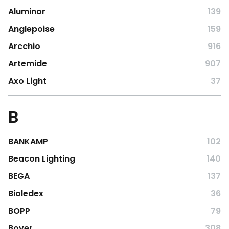
Aluminor
139
Anglepoise
159
Arcchio
916
Artemide
907
Axo Light
37
B
BANKAMP
102
Beacon Lighting
140
BEGA
137
Bioledex
36
BOPP
79
Bover
308