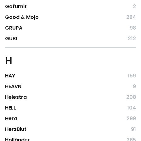
Gofurnit
2
Good & Mojo
284
GRUPA
98
GUBI
212
H
HAY
159
HEAVN
9
Helestra
208
HELL
104
Hera
299
HerzBlut
91
Holländer
365