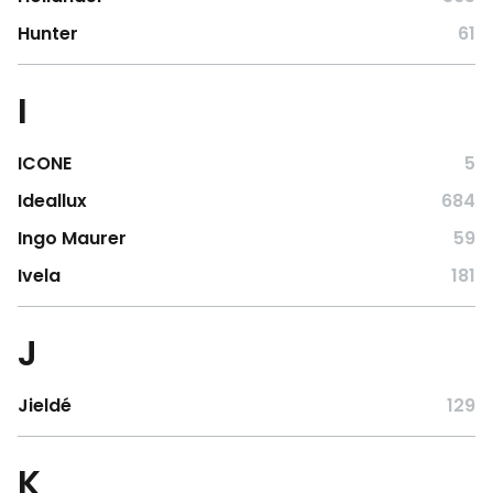
Hunter
61
I
ICONE
5
Ideallux
684
Ingo Maurer
59
Ivela
181
J
Jieldé
129
K