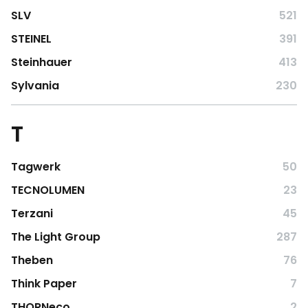
SLV
521
STEINEL
391
Steinhauer
413
Sylvania
230
T
Tagwerk
50
TECNOLUMEN
23
Terzani
45
The Light Group
287
Theben
76
Think Paper
7
THORNeco
2