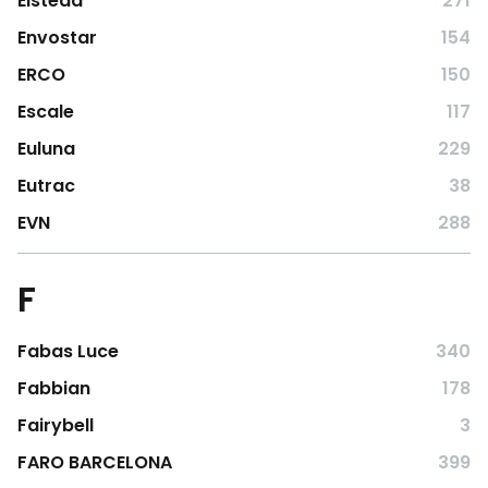
Elstead
271
Envostar
154
ERCO
150
Escale
117
Euluna
229
Eutrac
38
EVN
288
F
Fabas Luce
340
Fabbian
178
Fairybell
3
FARO BARCELONA
399