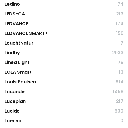
Ledino
74
LEDS-C4
213
LEDVANCE
174
LEDVANCE SMART+
156
LeuchtNatur
7
Lindby
2933
Linea Light
178
LOLA Smart
13
Louis Poulsen
514
Lucande
1458
Luceplan
217
Lucide
530
Lumina
0