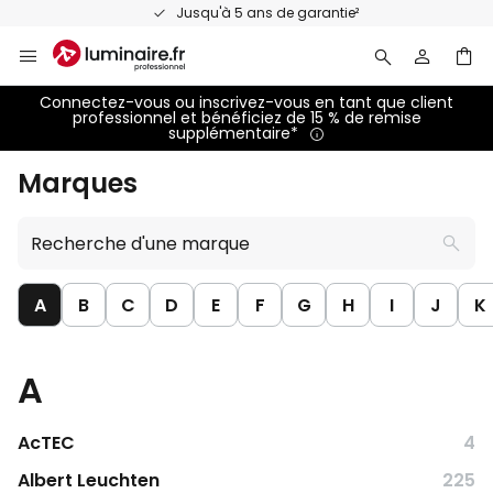
Allez
Accompagnement personnalisé & conseils d'expert
au
contenu
Connectez-vous ou inscrivez-vous en tant que client
professionnel et bénéficiez de 15 % de remise
supplémentaire*
Marques
Recherche
d'une
marque
A
B
C
D
E
F
G
H
I
J
K
A
AcTEC
4
Albert Leuchten
225