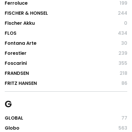
Ferroluce
199
FISCHER & HONSEL
244
Fischer Akku
0
FLOS
434
Fontana Arte
30
Forestier
239
Foscarini
355
FRANDSEN
218
FRITZ HANSEN
86
G
GLOBAL
77
Globo
563