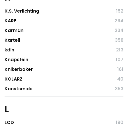
K.S. Verlichting
152
KARE
294
Karman
234
Kartell
358
kdln
213
Knapstein
107
Knikerboker
161
KOLARZ
40
Konstsmide
353
L
LCD
190