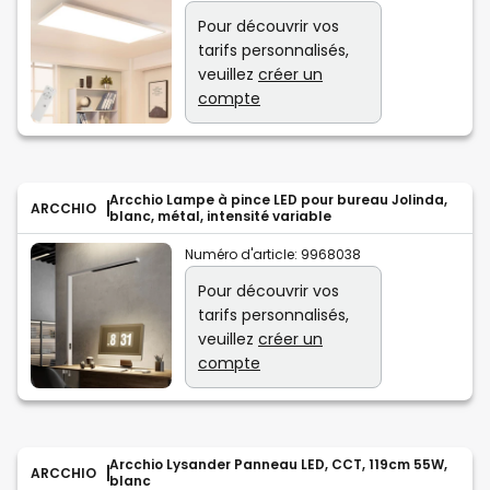
Pour découvrir vos
tarifs personnalisés,
veuillez
créer un
compte
Arcchio Lampe à pince LED pour bureau Jolinda,
ARCCHIO
blanc, métal, intensité variable
Numéro d'article:
9968038
Pour découvrir vos
tarifs personnalisés,
veuillez
créer un
compte
Arcchio Lysander Panneau LED, CCT, 119cm 55W,
ARCCHIO
blanc