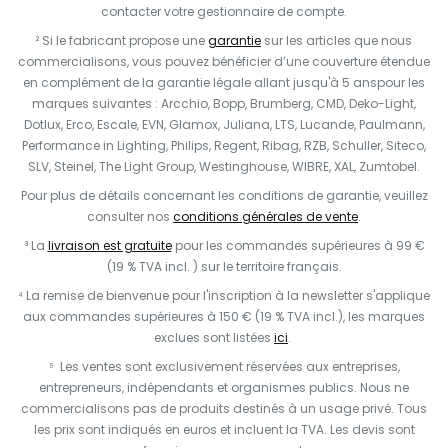
contacter votre gestionnaire de compte.
² Si le fabricant propose une
garantie
sur les articles que nous
commercialisons, vous pouvez bénéficier d’une couverture étendue
en complément de la garantie légale allant jusqu'à 5 anspour les
marques suivantes : Arcchio, Bopp, Brumberg, CMD, Deko-Light,
Dotlux, Erco, Escale, EVN, Glamox, Juliana, LTS, Lucande, Paulmann,
Performance in Lighting, Philips, Regent, Ribag, RZB, Schuller, Siteco,
SLV, Steinel, The Light Group, Westinghouse, WIBRE, XAL, Zumtobel.
Pour plus de détails concernant les conditions de garantie, veuillez
consulter nos
conditions générales de vente
.
³ La
livraison est gratuite
pour les commandes supérieures à 99 €
(19 % TVA incl. ) sur le territoire français.
⁴ La remise de bienvenue pour l'inscription à la newsletter s'applique
aux commandes supérieures à 150 € (19 % TVA incl.), les marques
exclues sont listées
ici
.
⁵ Les ventes sont exclusivement réservées aux entreprises,
entrepreneurs, indépendants et organismes publics. Nous ne
commercialisons pas de produits destinés à un usage privé. Tous
les prix sont indiqués en euros et incluent la TVA. Les devis sont