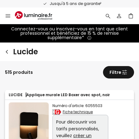
Allez
Jusqu'à 5 ans de garantie²
au
contenu
Connectez-vous ou inscrivez-vous en tant que client
professionnel et bénéficiez de 15 % de remise
supplémentaire*
Lucide
515 produits
Filtre
LUCIDE
Applique murale LED Boxer avec spot, noir
Numéro d'article:
6055503
Fiche technique
Pour découvrir vos
tarifs personnalisés,
veuillez
créer un