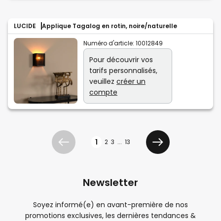
LUCIDE
Applique Tagalog en rotin, noire/naturelle
Numéro d'article:
10012849
Pour découvrir vos
tarifs personnalisés,
veuillez
créer un
compte
Page
1
2
3
...
13
Précédent
Suivant
Newsletter
Soyez informé(e) en avant-première de nos
promotions exclusives, les dernières tendances &