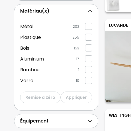
Multicolore
2
Matériau(x)
Bronze / laiton ancien
14
LUCANDE
Métal
202
Afficher plus
Plastique
255
Bois
153
Aluminium
17
Bambou
1
Verre
10
Papier / carton
1
Remise à zéro
Appliquer
Tissu / textile
1
WESTINGH
Équipement