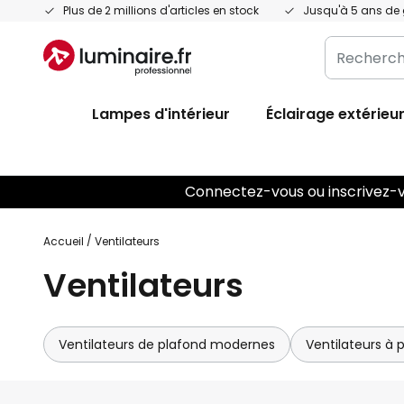
Allez
Plus de 2 millions d'articles en stock
Jusqu'à 5 ans de 
au
Recherche
contenu
dans
l'ensemble
Lampes d'intérieur
Éclairage extérieu
du
magasin
ici...
Connectez-vous ou inscrivez-vo
Accueil
Ventilateurs
Ventilateurs
Ventilateurs de plafond modernes
Ventilateurs à 