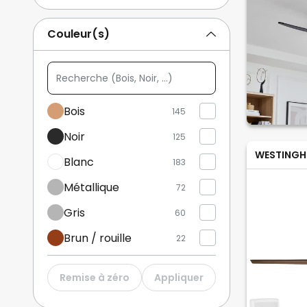
Briloner
3
Couleur(s)
KICHLER
30
Recherche
Afficher plus
(Bois,
Noir,
Bois
145
...)
Noir
125
WESTINGH
Blanc
183
Métallique
72
Gris
60
Brun / rouille
22
Or / laiton
9
Remise à zéro
Appliquer
Beige
7