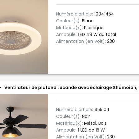
Numéro d'article:
10041454
Couleur(s):
Blanc
Matériau(x):
Plastique
Ampoule:
LED 48 W au total
Alimentation (en Volt):
230
Ventilateur de plafond Lucande avec éclairage Shamoian, s
Numéro d'article:
4551011
Couleur(s):
Noir
Matériau(x):
Métal, Bois
Ampoule:
1 LED de 15 W
Alimentation (en Volt):
230