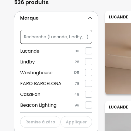
536 produits
LUCANDE
Marque
Recherche
(Lucande,
Lindby,
Lucande
30
...)
Lindby
26
Westinghouse
125
FARO BARCELONA
78
CasaFan
48
Beacon Lighting
98
LUCANDE
Mantra Iluminación
37
Remise à zéro
Appliquer
JUST LIGHT. GmbH
5