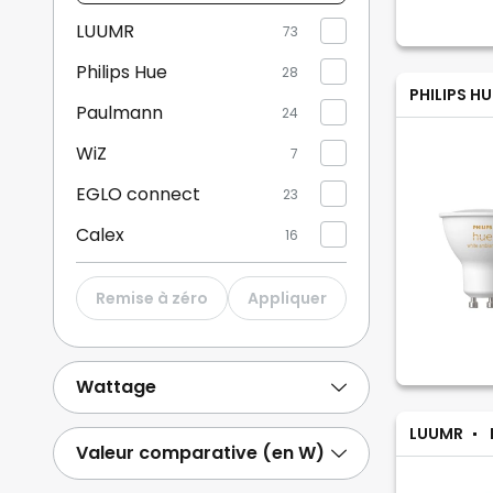
Philips
LUUMR
73
Hue,
Philips Hue
...)
28
PHILIPS HU
Paulmann
24
WiZ
7
EGLO connect
23
Calex
16
Hama
4
Remise à zéro
Appliquer
MEGAMAN
1
LEDVANCE SMART+
25
Wattage
Nordlux
22
LUUMR
Afficher plus
Valeur comparative (en W)