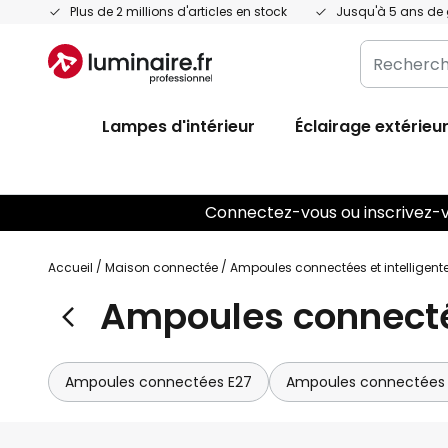
Allez
Plus de 2 millions d'articles en stock
Jusqu'à 5 ans de 
au
Recherche
contenu
dans
l'ensemble
Lampes d'intérieur
Éclairage extérieu
du
magasin
ici...
Connectez-vous ou inscrivez-vo
Accueil
Maison connectée
Ampoules connectées et intelligent
Ampoules connectée
Ampoules connectées E27
Ampoules connectées 