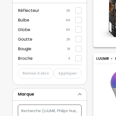
Réflecteur
36
Bulbe
64
Globe
60
Goutte
26
Bougie
18
Broche
LUUMR
4
Autre
14
Remise à zéro
Appliquer
Marque
Recherche
(LUUMR,