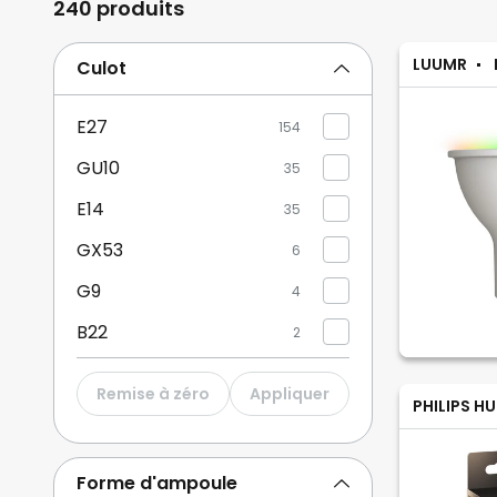
240 produits
LUUMR
Culot
E27
154
GU10
35
E14
35
GX53
6
G9
4
B22
2
Remise à zéro
Appliquer
PHILIPS HU
Forme d'ampoule