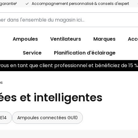
garantie²
Accompagnement personnalisé & conseils d'expert
r
r
Ampoules
Ventilateurs
Marques
Acc
Service
Planification d'éclairage
us en tant que client professionnel et bénéficiez de 15
es
s et intelligentes
E14
Ampoules connectées GU10