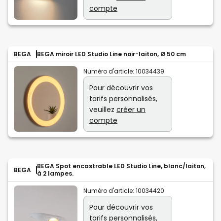
compte
BEGA
BEGA miroir LED Studio Line noir-laiton, Ø 50 cm
Numéro d'article:
10034439
Pour découvrir vos
tarifs personnalisés,
veuillez
créer un
compte
BEGA Spot encastrable LED Studio Line, blanc/laiton,
BEGA
à 2 lampes.
Numéro d'article:
10034420
Pour découvrir vos
tarifs personnalisés,