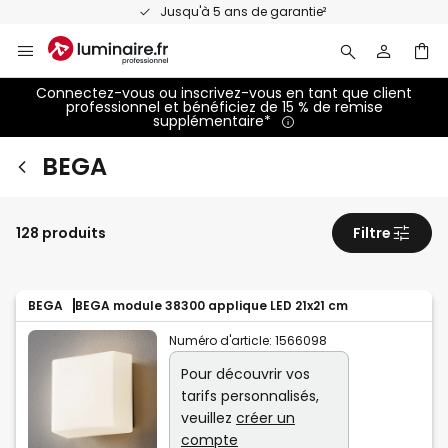
Allez
Jusqu'à 5 ans de garantie²
au
contenu
Connectez-vous ou inscrivez-vous en tant que client
professionnel et bénéficiez de 15 % de remise
supplémentaire*
BEGA
128 produits
Filtre
BEGA
BEGA module 38300 applique LED 21x21 cm
Numéro d'article:
1566098
Pour découvrir vos
tarifs personnalisés,
veuillez
créer un
compte