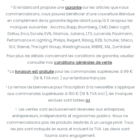
² Si le fabricant propose une
garantie
sur les articles que nous
commercialisons, vous pouvez bénéficier d’une couverture étendue
en complément de la garantie légale allant jusqu'à 5 anspour les
marques suivantes : Arcchio, Bopp, Brumberg, CMD, Deko-Light,
Dotlux, Erco, Escale, EVN, Glamox, Juliana, LTS, Lucande, Paulmann,
Performance in Lighting, Philips, Regent, Ribag, RZB, Schuller, Siteco,
SLV, Steinel, The Light Group, Westinghouse, WIBRE, XAL, Zumtobel.
Pour plus de détails concernant les conditions de garantie, veuillez
consulter nos
conditions générales de vente
.
³ La
livraison est gratuite
pour les commandes supérieures à 99 €
(19 % TVA incl. ) sur le territoire français.
⁴ La remise de bienvenue pour l'inscription à la newsletter s'applique
aux commandes supérieures à 150 € (19 % TVA incl.), les marques
exclues sont listées
ici
.
⁵ Les ventes sont exclusivement réservées aux entreprises,
entrepreneurs, indépendants et organismes publics. Nous ne
commercialisons pas de produits destinés à un usage privé. Tous
les prix sont indiqués en euros et incluent la TVA. Les devis sont
fournis sans engagement.