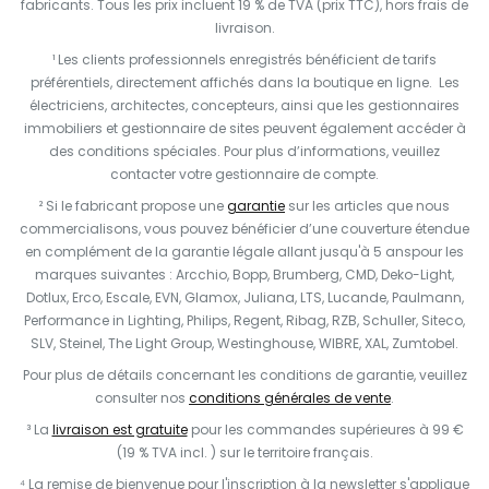
fabricants. Tous les prix incluent 19 % de TVA (prix TTC), hors frais de
livraison.
¹ Les clients professionnels enregistrés bénéficient de tarifs
préférentiels, directement affichés dans la boutique en ligne. Les
électriciens, architectes, concepteurs, ainsi que les gestionnaires
immobiliers et gestionnaire de sites peuvent également accéder à
des conditions spéciales. Pour plus d’informations, veuillez
contacter votre gestionnaire de compte.
² Si le fabricant propose une
garantie
sur les articles que nous
commercialisons, vous pouvez bénéficier d’une couverture étendue
en complément de la garantie légale allant jusqu'à 5 anspour les
marques suivantes : Arcchio, Bopp, Brumberg, CMD, Deko-Light,
Dotlux, Erco, Escale, EVN, Glamox, Juliana, LTS, Lucande, Paulmann,
Performance in Lighting, Philips, Regent, Ribag, RZB, Schuller, Siteco,
SLV, Steinel, The Light Group, Westinghouse, WIBRE, XAL, Zumtobel.
Pour plus de détails concernant les conditions de garantie, veuillez
consulter nos
conditions générales de vente
.
³ La
livraison est gratuite
pour les commandes supérieures à 99 €
(19 % TVA incl. ) sur le territoire français.
⁴ La remise de bienvenue pour l'inscription à la newsletter s'applique