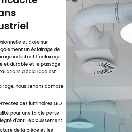
ans
ustriel
sionnelle et axée sur
galement un éclairage de
irage industriel. L'éclairage
e et durable et le passage
allations d'éclairage est
clairage, nous tenons compte,
orrectes des luminaires LED
lité pour une faible perte
 degré d'anti-éblouissement
cture de la pièce et les