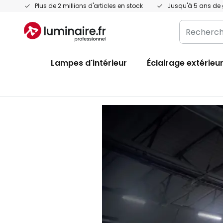
Allez
Plus de 2 millions d'articles en stock
Jusqu'à 5 ans de 
au
Recherche
contenu
dans
l'ensemble
Lampes d'intérieur
Éclairage extérieu
du
magasin
ici...