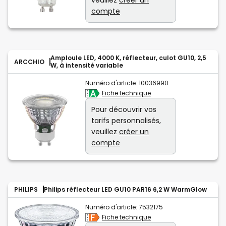
veuillez
créer un
compte
Amploule LED, 4000 K, réflecteur, culot GU10, 2,5
ARCCHIO
W, à intensité variable
Numéro d'article:
10036990
Fiche technique
Pour découvrir vos
tarifs personnalisés,
veuillez
créer un
compte
PHILIPS
Philips réflecteur LED GU10 PAR16 6,2 W WarmGlow
Numéro d'article:
7532175
Fiche technique