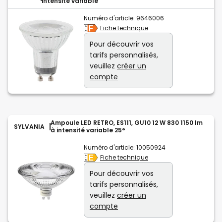
intensité variable
Numéro d'article:
9646006
Fiche technique
Pour découvrir vos
tarifs personnalisés,
veuillez
créer un
compte
Ampoule LED RETRO, ES111, GU10 12 W 830 1150 lm
SYLVANIA
à intensité variable 25°
Numéro d'article:
10050924
Fiche technique
Pour découvrir vos
tarifs personnalisés,
veuillez
créer un
compte