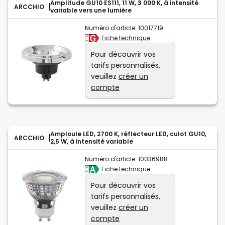
Amplitude GU10 ES111, 11 W, 3 000 K, à intensité
ARCCHIO
variable vers une lumière
Numéro d'article:
10017719
Fiche technique
Pour découvrir vos
tarifs personnalisés,
veuillez
créer un
compte
Amploule LED, 2700 K, réflecteur LED, culot GU10,
ARCCHIO
2,5 W, à intensité variable
Numéro d'article:
10036988
Fiche technique
Pour découvrir vos
tarifs personnalisés,
veuillez
créer un
compte