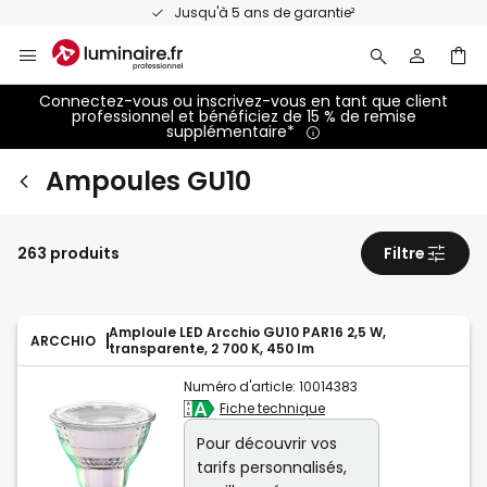
Allez
Jusqu'à 5 ans de garantie²
au
contenu
Connectez-vous ou inscrivez-vous en tant que client
professionnel et bénéficiez de 15 % de remise
supplémentaire*
Ampoules GU10
263 produits
Filtre
Amploule LED Arcchio GU10 PAR16 2,5 W,
ARCCHIO
transparente, 2 700 K, 450 lm
Numéro d'article:
10014383
Fiche technique
Pour découvrir vos
tarifs personnalisés,