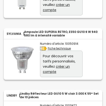
veuillez
créer un
compte
Ampoule LED SUPERIA RETRO, ES50 GU10 6 W 940
SYLVANIA
580 lm à intensité variable
Numéro d'article:
10050914
Fiche technique
Pour découvrir vos
tarifs personnalisés,
veuillez
créer un
compte
Lindby Réflecteur LED GU10 5 W clair 3.000 K 55° Set
LINDBY
de 10 pièces
Numéro d'article:
10011472