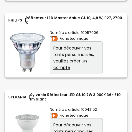
Réflecteur LED Master Value GU10, 4,9 W, 927, 2700
PHILIPS
K
Numéro d'article:
10057006
Fiche technique
Pour découvrir vos
tarifs personnalisés,
veuillez
créer un
compte
Sylvania Réflecteur LED GU10 7W 3.000K 36° 610
SYLVANIA
lm blanc
Numéro d'article:
10042152
Fiche technique
Pour découvrir vos
tarifs personnalisés,