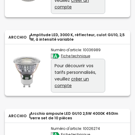
veuillez
créer un
compte
Amplitude LED, 3000 K, réflecteur, culot GU10, 2,5
ARCCHIO
W, à intensité variable
Numéro d'article:
10036989
Fiche technique
Pour découvrir vos
tarifs personnalisés,
veuillez
créer un
compte
Arcchio ampoule LED GU10 2,5W 4000K 450lm
ARCCHIO
verre set de 10 pièces
Numéro d'article:
10026274
Fiche technique