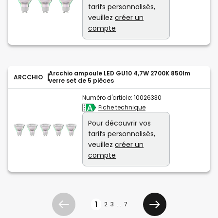
tarifs personnalisés,
veuillez
créer un
compte
Arcchio ampoule LED GU10 4,7W 2700K 850lm
ARCCHIO
verre set de 5 pièces
Numéro d'article:
10026330
Fiche technique
Pour découvrir vos
tarifs personnalisés,
veuillez
créer un
compte
Page
1
2
3
...
7
Précédent
Suivant