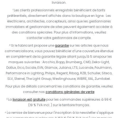
livraison.
¹ Les clients professionnels enregistrés bénéficient de tarifs
préférentiels, directement affichés dans la boutique en ligne. Les
électriciens, architectes, concepteurs, ainsi que les gestionnaires
immobiliers et gestionnaire de sites peuvent également accéder à
des conditions spéciales. Pour plus d’informations, veuillez
contacter votre gestionnaire de compte.
² Si le fabricant propose une
garantie
sur les articles que nous
commercialisons, vous pouvez bénéficier d’une couverture étendue
en complément de la garantie légale allant jusqu'à 5 anspour les
marques suivantes : Arcchio, Bopp, Brumberg, CMD, Deko-Light,
Dotlux, Erco, Escale, EVN, Glamox, Juliana, LTS, Lucande, Paulmann,
Performance in Lighting, Philips, Regent, Ribag, RZB, Schuller, Siteco,
SLV, Steinel, The Light Group, Westinghouse, WIBRE, XAL, Zumtobel.
Pour plus de détails concernant les conditions de garantie, veuillez
consulter nos
conditions générales de vente
.
³ La
livraison est gratuite
pour les commandes supérieures à 99 €
(19 % TVA incl. ) sur le territoire français.
⁴ La remise de bienvenue pour l'inscription à la newsletter s'applique