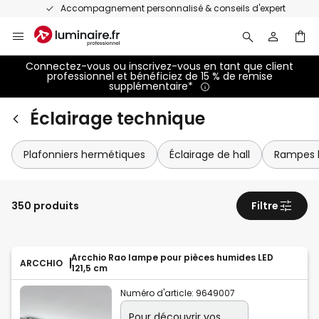
Allez
Accompagnement personnalisé & conseils d'expert
au
contenu
Connectez-vous ou inscrivez-vous en tant que client
professionnel et bénéficiez de 15 % de remise
supplémentaire*
Éclairage technique
Plafonniers hermétiques
Éclairage de hall
Rampes 
350 produits
Filtre
Arcchio Rao lampe pour pièces humides LED
ARCCHIO
121,5 cm
Numéro d'article:
9649007
Pour découvrir vos