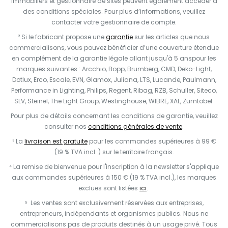
immobiliers et gestionnaire de sites peuvent également accéder à
des conditions spéciales. Pour plus d’informations, veuillez
contacter votre gestionnaire de compte.
² Si le fabricant propose une
garantie
sur les articles que nous
commercialisons, vous pouvez bénéficier d’une couverture étendue
en complément de la garantie légale allant jusqu'à 5 anspour les
marques suivantes : Arcchio, Bopp, Brumberg, CMD, Deko-Light,
Dotlux, Erco, Escale, EVN, Glamox, Juliana, LTS, Lucande, Paulmann,
Performance in Lighting, Philips, Regent, Ribag, RZB, Schuller, Siteco,
SLV, Steinel, The Light Group, Westinghouse, WIBRE, XAL, Zumtobel.
Pour plus de détails concernant les conditions de garantie, veuillez
consulter nos
conditions générales de vente
.
³ La
livraison est gratuite
pour les commandes supérieures à 99 €
(19 % TVA incl. ) sur le territoire français.
⁴ La remise de bienvenue pour l'inscription à la newsletter s'applique
aux commandes supérieures à 150 € (19 % TVA incl.), les marques
exclues sont listées
ici
.
⁵ Les ventes sont exclusivement réservées aux entreprises,
entrepreneurs, indépendants et organismes publics. Nous ne
commercialisons pas de produits destinés à un usage privé. Tous