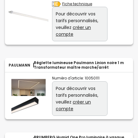
Fiche technique
Pour découvrir vos
tarifs personnalisés,
veuillez
créer un
compte
Réglette lumineuse Paulmann Linion noire 1 m
PAULMANN
Transformateur maître marche/arrêt
Numéro d'article:
10050111
Pour découvrir vos
tarifs personnalisés,
veuillez
créer un
compte
BRUMBERG Humid One Pro luminaire à vasque