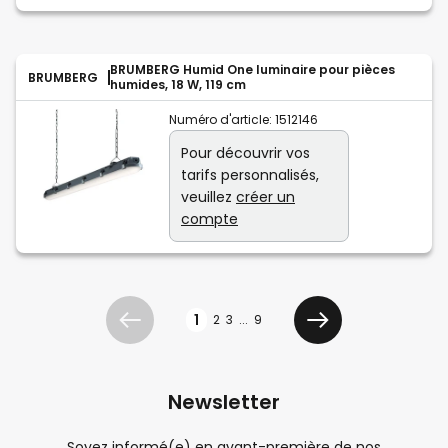
BRUMBERG Humid One luminaire pour pièces
BRUMBERG
humides, 18 W, 119 cm
Numéro d'article:
1512146
Pour découvrir vos
tarifs personnalisés,
veuillez
créer un
compte
Page
1
2
3
...
9
Précédent
Suivant
Newsletter
Soyez informé(e) en avant-première de nos