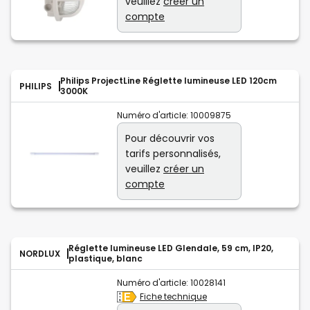
veuillez
créer un
compte
Philips ProjectLine Réglette lumineuse LED 120cm
PHILIPS
3000K
Numéro d'article:
10009875
Pour découvrir vos
tarifs personnalisés,
veuillez
créer un
compte
Réglette lumineuse LED Glendale, 59 cm, IP20,
NORDLUX
plastique, blanc
Numéro d'article:
10028141
Fiche technique