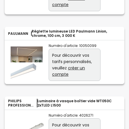
compte
Réglette lumineuse LED Paulmann Linion,
PAULMANN
chrome, 100 cm, 3 000 K
Numéro d'article:
10050099
Pour découvrir vos
tarifs personnalisés,
veuillez
créer un
compte
PHILIPS
Luminaire à vasque boîtier vide WT050C
PROFESSIONA
2xTLED L1500
L
Numéro d'article:
4026271
Pour découvrir vos