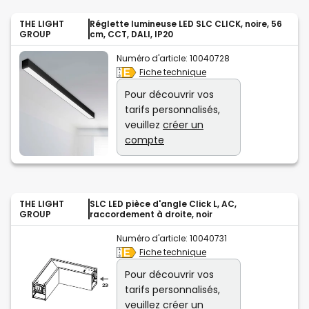
THE LIGHT
Réglette lumineuse LED SLC CLICK, noire, 56
GROUP
cm, CCT, DALI, IP20
Numéro d'article:
10040728
Fiche technique
Pour découvrir vos
tarifs personnalisés,
veuillez
créer un
compte
THE LIGHT
SLC LED pièce d'angle Click L, AC,
GROUP
raccordement à droite, noir
Numéro d'article:
10040731
Fiche technique
Pour découvrir vos
tarifs personnalisés,
veuillez
créer un