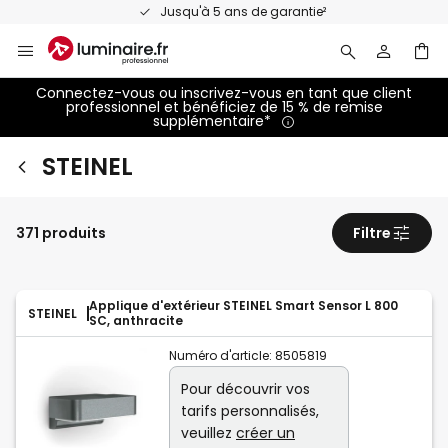
Allez
Jusqu'à 5 ans de garantie²
au
contenu
Connectez-vous ou inscrivez-vous en tant que client
professionnel et bénéficiez de 15 % de remise
supplémentaire*
STEINEL
371 produits
Filtre
Applique d'extérieur STEINEL Smart Sensor L 800
STEINEL
SC, anthracite
Numéro d'article:
8505819
Pour découvrir vos
tarifs personnalisés,
veuillez
créer un