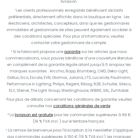
livraison.
¹ Les clients professionnels enregistrés bénéficient de tarifs
préférentiels, directement affichés dans la boutique en ligne. Les
électriciens, architectes, concepteurs, ainsi que les gestionnaires
immobiliers et gestionnaire de sites peuvent également accéder à
des conditions spéciales. Pour plus d’informations, veuillez
contacter votre gestionnaire de compte.
² Si le fabricant propose une
garantie
sur les articles que nous
commercialisons, vous pouvez bénéficier d’une couverture étendue
en complément de la garantie légale allant jusqu'à 5 anspour les
marques suivantes : Arcchio, Bopp, Brumberg, CMD, Deko-Light,
Dotlux, Erco, Escale, EVN, Glamox, Juliana, LTS, Lucande, Paulmann,
Performance in Lighting, Philips, Regent, Ribag, RZB, Schuller, Siteco,
SLV, Steinel, The Light Group, Westinghouse, WIBRE, XAL, Zumtobel.
Pour plus de détails concernant les conditions de garantie, veuillez
consulter nos
conditions générales de vente
.
³ La
livraison est gratuite
pour les commandes supérieures à 99 €
(19 % TVA incl. ) sur le territoire français.
⁴ La remise de bienvenue pour l'inscription à la newsletter s'applique
aux commandes supérieures à 150 € (19 % TVA incl.), les marques