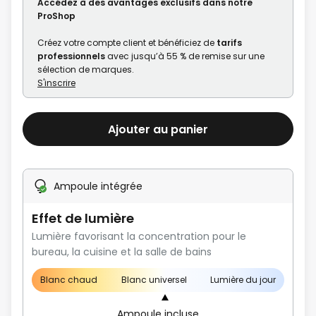
Accédez à des avantages exclusifs dans notre
gallery
ProShop
Créez votre compte client et bénéficiez de
tarifs
professionnels
avec jusqu’à 55 % de remise sur une
sélection de marques.
S'inscrire
Ajouter au panier
Ampoule intégrée
Effet de lumière
Lumière favorisant la concentration pour le
bureau, la cuisine et la salle de bains
Blanc chaud
Blanc universel
Lumière du jour
Ampoule incluse