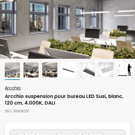
Skip
Arcchio
to
Arcchio suspension pour bureau LED Susi, blanc,
the
120 cm, 4.000K, DALI
beginning
SKU
9968051
of
the
images