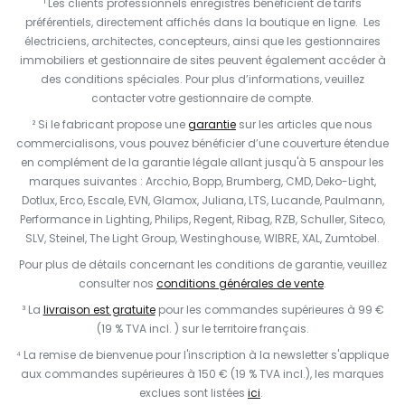
¹ Les clients professionnels enregistrés bénéficient de tarifs
préférentiels, directement affichés dans la boutique en ligne. Les
électriciens, architectes, concepteurs, ainsi que les gestionnaires
immobiliers et gestionnaire de sites peuvent également accéder à
des conditions spéciales. Pour plus d’informations, veuillez
contacter votre gestionnaire de compte.
² Si le fabricant propose une
garantie
sur les articles que nous
commercialisons, vous pouvez bénéficier d’une couverture étendue
en complément de la garantie légale allant jusqu'à 5 anspour les
marques suivantes : Arcchio, Bopp, Brumberg, CMD, Deko-Light,
Dotlux, Erco, Escale, EVN, Glamox, Juliana, LTS, Lucande, Paulmann,
Performance in Lighting, Philips, Regent, Ribag, RZB, Schuller, Siteco,
SLV, Steinel, The Light Group, Westinghouse, WIBRE, XAL, Zumtobel.
Pour plus de détails concernant les conditions de garantie, veuillez
consulter nos
conditions générales de vente
.
³ La
livraison est gratuite
pour les commandes supérieures à 99 €
(19 % TVA incl. ) sur le territoire français.
⁴ La remise de bienvenue pour l'inscription à la newsletter s'applique
aux commandes supérieures à 150 € (19 % TVA incl.), les marques
exclues sont listées
ici
.