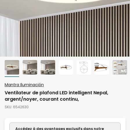
Skip
Mantra Iluminación
to
Ventilateur de plafond LED intelligent Nepal,
the
argent/noyer, courant continu,
beginning
SKU
6542630
of
the
images
Accédez à des avantages exclusifs dans notre