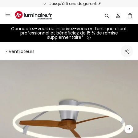
Allez
Jusqu'à 5 ans de garantie²
au
contenu
Connectez-vous ou inscrivez-vous en tant que client
professionnel et bénéficiez de 15 % de remise
supplémentaire*
Ventilateurs
Skip
to
the
end
of
the
images
gallery