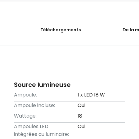
Téléchargements
De la 
Source lumineuse
Ampoule:
1 x LED 18 W
Ampoule incluse:
Oui
Wattage:
18
Ampoules LED
Oui
intégrées au luminaire: