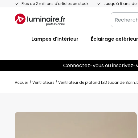
Allez
Plus de 2 millions d'articles en stock
Jusqu'à 5 ans de 
au
Recherche
contenu
dans
l'ensemble
Lampes d'intérieur
Éclairage extérieu
du
magasin
ici...
Connectez-vous ou inscrivez-vo
Accueil
Ventilateurs
Ventilateur de plafond LED Lucande Sorin, be
Skip
to
the