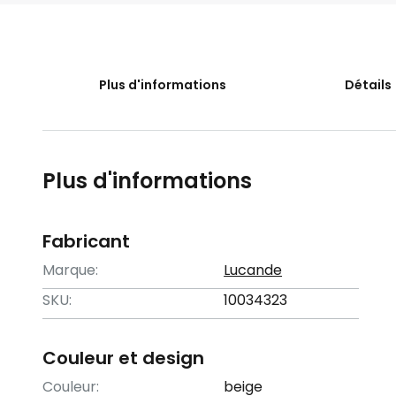
the
beginning
of
the
Plus d'informations
Détails
images
gallery
Plus d'informations
Fabricant
Marque:
Lucande
SKU:
10034323
Couleur et design
Couleur:
beige