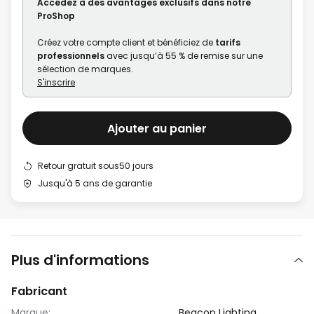
Accédez à des avantages exclusifs dans notre
gallery
ProShop
Créez votre compte client et bénéficiez de
tarifs
professionnels
avec jusqu’à 55 % de remise sur une
sélection de marques.
S'inscrire
Ajouter au panier
Retour gratuit sous50 jours
Jusqu'à 5 ans de garantie
Plus d'informations
Fabricant
Marque:
Beacon Lighting