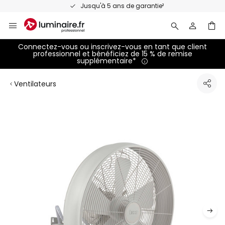
Allez
Jusqu'à 5 ans de garantie²
au
contenu
Connectez-vous ou inscrivez-vous en tant que client
professionnel et bénéficiez de 15 % de remise
supplémentaire*
Ventilateurs
Skip
to
the
end
of
the
images
gallery