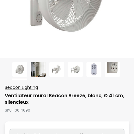
Skip
Beacon Lighting
to
Ventilateur mural Beacon Breeze, blanc, Ø 41 cm,
the
silencieux
beginning
SKU
10014690
of
the
images