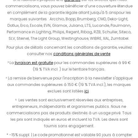
commercialisons, vous pouvez bénéficier d’une couverture étendue
en complément de la garantie légale allant jusqu'à 5 anspour les
marques suivantes : Arcchio, Bopp, Brumberg, CMD, Deko-Light,
Dotlux, Erco, Escale, EVN, Glamox, Juliana, LTS, Lucande, Paulmann,
Performance in Lighting, Philips, Regent, Ribag, RZB, Schuller, Siteco,
SLV, Steinel, The Light Group, Westinghouse, WIBRE, XAL, Zumtobel.
Pour plus de détails concernant les conditions de garantie, veuillez
consulter nos
conditions générales de vente
.
³ La
livraison est gratuite
pour les commandes supérieures à 99 €
(19 % TVA incl. ) sur le territoire français.
⁴ La remise de bienvenue pour l'inscription à la newsletter s'applique
aux commandes supérieures à 150 € (19 % TVA incl.), les marques
exclues sont listées
ici
.
⁵ Les ventes sont exclusivement réservées aux entreprises,
entrepreneurs, indépendants et organismes publics. Nous ne
commercialisons pas de produits destinés à un usage privé. Tous
les prix sont indiqués en euros et incluent la TVA. Les devis sont
fournis sans engagement.
* -15% suppl. | Le code promotionnel est valable 90 jours à compter