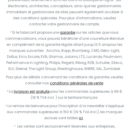
électriciens, architectes, concepteurs, ainsi que les gestionnaires
immobiliers et gestionnaire de sites peuvent également accéder à
des conditions spéciales. Pour plus d’informations, veuillez
contacter votre gestionnaire de compte.
² Si le fabricant propose une
garantie
sur les articles que nous
commercialisons, vous pouvez bénéficier d’une couverture étendue
en complément de la garantie légale allant jusqu'à 5 anspour les
marques suivantes : Arcchio, Bopp, Brumberg, CMD, Deko-Light,
Dotlux, Erco, Escale, EVN, Glamox, Juliana, LTS, Lucande, Paulmann,
Performance in Lighting, Philips, Regent, Ribag, RZB, Schuller, Siteco,
SLV, Steinel, The Light Group, Westinghouse, WIBRE, XAL, Zumtobel.
Pour plus de détails concernant les conditions de garantie, veuillez
consulter nos
conditions générales de vente
.
³ La
livraison est gratuite
pour les commandes supérieures à 99 €
(19 % TVA incl. ) sur le territoire français.
⁴ La remise de bienvenue pour l'inscription à la newsletter s'applique
aux commandes supérieures à 150 € (19 % TVA incl.), les marques
exclues sont listées
ici
.
⁵ Les ventes sont exclusivement réservées aux entreprises,