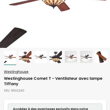
Skip
Westinghouse
to
Westinghouse Comet T - Ventilateur avec lampe
the
Tiffany
beginning
SKU
9602240
of
the
images
Accédez à des avantages exclusifs dans notre